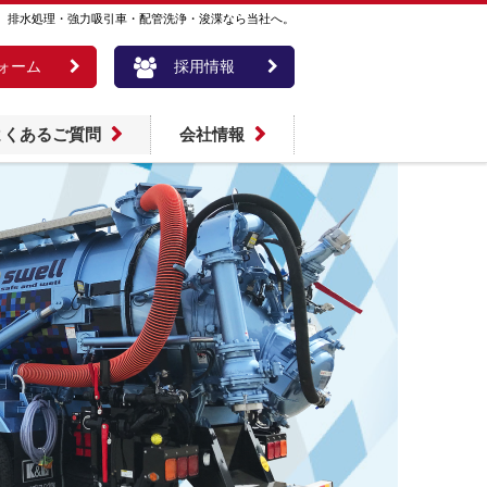
。排水処理・強力吸引車・配管洗浄・浚渫なら当社へ。
ォーム
採用情報
よくあるご質問
会社情報