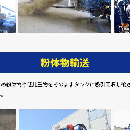
ため紛体物や低比重物をそのままタンクに吸引回収し輸
ん。