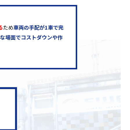
る
ため
車両の手配が1車で完
な場面でコストダウンや作