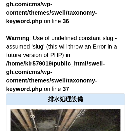
gh.com/cms/wp-
content/themes/swell/taxonomy-
keyword.php
on line
36
Warning
: Use of undefined constant slug -
assumed 'slug' (this will throw an Error in a
future version of PHP) in
/home/kir579019/public_html/swell-
gh.com/cms/wp-
content/themes/swell/taxonomy-
keyword.php
on line
37
排水処理設備