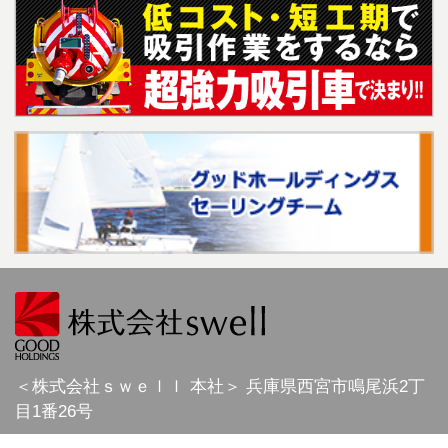
＜株式会社ｓｗｅｌｌ 本社＞
兵庫県
西宮市
鳴尾浜2丁
目1番26号