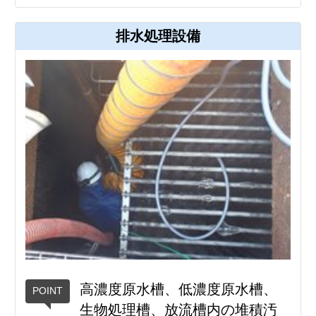
排水処理設備
高濃度原水槽、低濃度原水槽、
生物処理槽、放流槽内の堆積汚