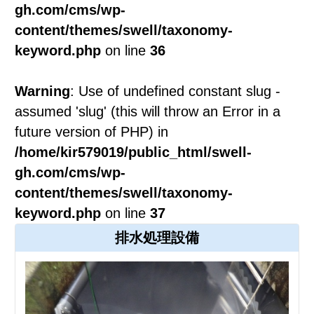
gh.com/cms/wp-
content/themes/swell/taxonomy-
keyword.php
on line
36
Warning
: Use of undefined constant slug -
assumed 'slug' (this will throw an Error in a
future version of PHP) in
/home/kir579019/public_html/swell-
gh.com/cms/wp-
content/themes/swell/taxonomy-
keyword.php
on line
37
排水処理設備