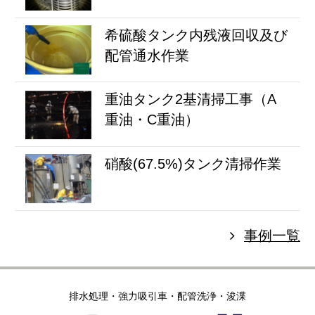
希硫酸タンク内残液回収及び
配管通水作業
重油タンク2基清掃工事（A
重油・C重油）
硝酸(67.5%)タンク清掃作業
事例一覧
排水処理・強力吸引車・配管洗浄・浚渫