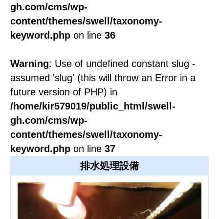
gh.com/cms/wp-
content/themes/swell/taxonomy-
keyword.php
on line
36
Warning
: Use of undefined constant slug -
assumed 'slug' (this will throw an Error in a
future version of PHP) in
/home/kir579019/public_html/swell-
gh.com/cms/wp-
content/themes/swell/taxonomy-
keyword.php
on line
37
排水処理設備