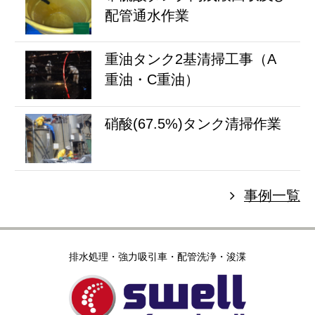
配管通水作業
重油タンク2基清掃工事（A
重油・C重油）
硝酸(67.5%)タンク清掃作業
事例一覧
排水処理・強力吸引車・配管洗浄・浚渫