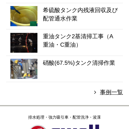
希硫酸タンク内残液回収及び
配管通水作業
重油タンク2基清掃工事（A
重油・C重油）
硝酸(67.5%)タンク清掃作業
事例一覧
排水処理・強力吸引車・配管洗浄・浚渫