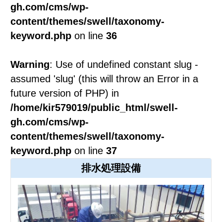
gh.com/cms/wp-
content/themes/swell/taxonomy-
keyword.php
on line
36
Warning
: Use of undefined constant slug -
assumed 'slug' (this will throw an Error in a
future version of PHP) in
/home/kir579019/public_html/swell-
gh.com/cms/wp-
content/themes/swell/taxonomy-
keyword.php
on line
37
排水処理設備