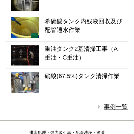
希硫酸タンク内残液回収及び
配管通水作業
重油タンク2基清掃工事（A
重油・C重油）
硝酸(67.5%)タンク清掃作業
事例一覧
排水処理・強力吸引車・配管洗浄・浚渫