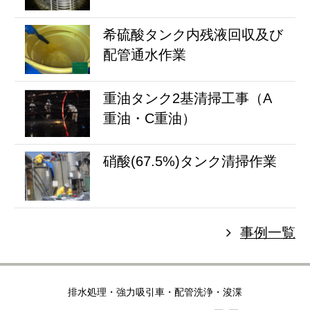
希硫酸タンク内残液回収及び
配管通水作業
重油タンク2基清掃工事（A
重油・C重油）
硝酸(67.5%)タンク清掃作業
事例一覧
排水処理・強力吸引車・配管洗浄・浚渫