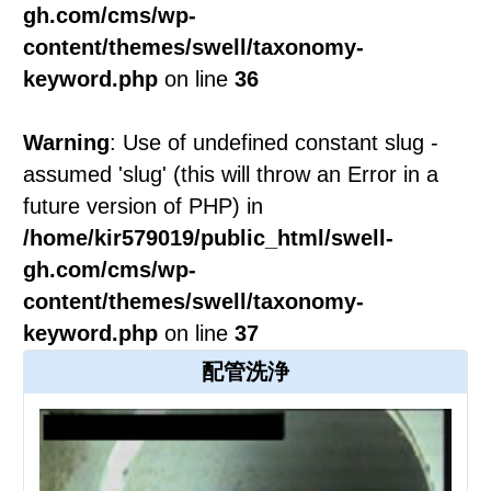
gh.com/cms/wp-
content/themes/swell/taxonomy-
keyword.php
on line
36
Warning
: Use of undefined constant slug -
assumed 'slug' (this will throw an Error in a
future version of PHP) in
/home/kir579019/public_html/swell-
gh.com/cms/wp-
content/themes/swell/taxonomy-
keyword.php
on line
37
配管洗浄