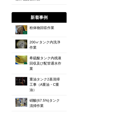
新着事例
粉体物回収作業
200㎥タンク内洗浄
作業
希硫酸タンク内残液
回収及び配管通水作
業
重油タンク2基清掃
工事（A重油・C重
油）
硝酸(67.5%)タンク
清掃作業