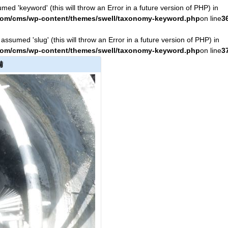
ed 'keyword' (this will throw an Error in a future version of PHP) in
.com/cms/wp-content/themes/swell/taxonomy-keyword.php
on line
3
assumed 'slug' (this will throw an Error in a future version of PHP) in
.com/cms/wp-content/themes/swell/taxonomy-keyword.php
on line
3
備