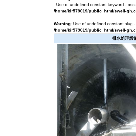
: Use of undefined constant keyword - assum
/home/kir579019/public_html/swell-gh
Warning
: Use of undefined constant slug - 
/home/kir579019/public_html/swell-gh
排水処理設