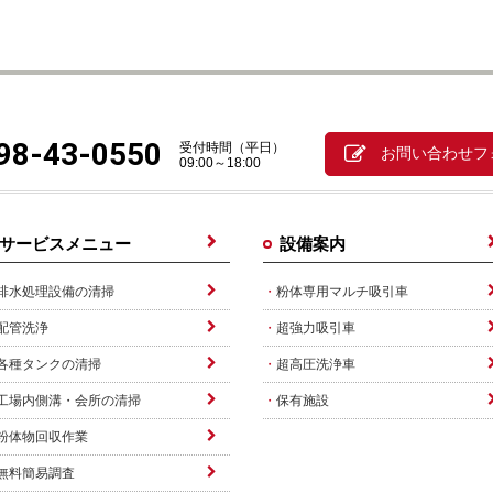
98-43-0550
受付時間（平日）
お問い合わせフ
09:00～18:00
サービスメニュー
設備案内
排水処理設備の清掃
粉体専用マルチ吸引車
配管洗浄
超強力吸引車
各種タンクの清掃
超高圧洗浄車
工場内側溝・会所の清掃
保有施設
粉体物回収作業
無料簡易調査