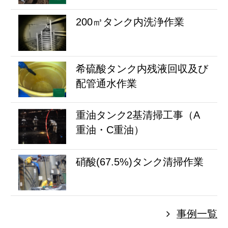
200㎥タンク内洗浄作業
希硫酸タンク内残液回収及び
配管通水作業
重油タンク2基清掃工事（A
重油・C重油）
硝酸(67.5%)タンク清掃作業
事例一覧