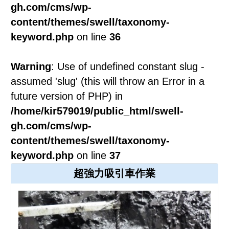
gh.com/cms/wp-
content/themes/swell/taxonomy-
keyword.php
on line
36
Warning
: Use of undefined constant slug -
assumed 'slug' (this will throw an Error in a
future version of PHP) in
/home/kir579019/public_html/swell-
gh.com/cms/wp-
content/themes/swell/taxonomy-
keyword.php
on line
37
超強力吸引車作業