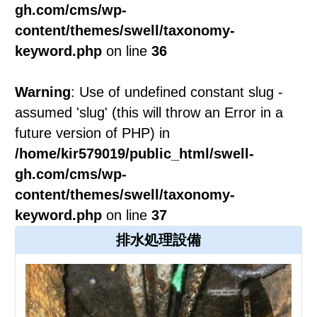
gh.com/cms/wp-
content/themes/swell/taxonomy-
keyword.php
on line
36
Warning
: Use of undefined constant slug -
assumed 'slug' (this will throw an Error in a
future version of PHP) in
/home/kir579019/public_html/swell-
gh.com/cms/wp-
content/themes/swell/taxonomy-
keyword.php
on line
37
排水処理設備