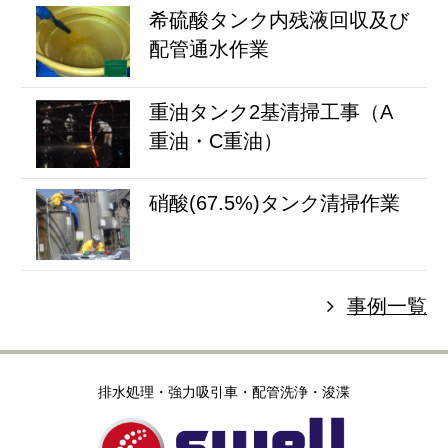
希硫酸タンク内残液回収及び
配管通水作業
重油タンク2基清掃工事（A
重油・C重油）
硝酸(67.5%)タンク清掃作業
事例一覧
排水処理・強力吸引車・配管洗浄・浚渫