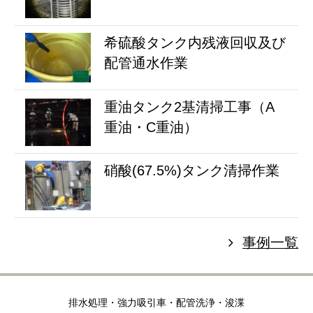
希硫酸タンク内残液回収及び
配管通水作業
重油タンク2基清掃工事（A
重油・C重油）
硝酸(67.5%)タンク清掃作業
事例一覧
排水処理・強力吸引車・配管洗浄・浚渫