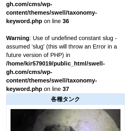
gh.com/cms/wp-
content/themes/swell/taxonomy-
keyword.php
on line
36
Warning
: Use of undefined constant slug -
assumed 'slug' (this will throw an Error in a
future version of PHP) in
/home/kir579019/public_html/swell-
gh.com/cms/wp-
content/themes/swell/taxonomy-
keyword.php
on line
37
各種タンク