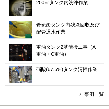
200㎥タンク内洗浄作業
希硫酸タンク内残液回収及び
配管通水作業
重油タンク2基清掃工事（A
重油・C重油）
硝酸(67.5%)タンク清掃作業
事例一覧