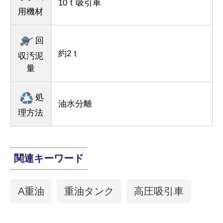
10ｔ吸引車
用機材
回
約2ｔ
収汚泥
量
処
油水分離
理方法
関連キーワード
A重油
重油タンク
高圧吸引車