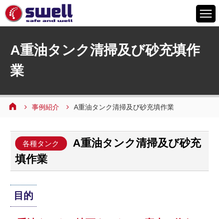
HOME
A重油タンク清掃及び砂充填作
6つの特徴
業
サービスメニュー
設備案内
事例紹介
事例紹介
A重油タンク清掃及び砂充填作業
よくあるご質問
A重油タンク清掃及び砂充
会社情報
各種タンク
填作業
採用情報
お問い合わせ
目的