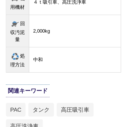
４ｔ吸引車、高圧洗浄車
用機材
回
2,000kg
収汚泥
量
処
中和
理方法
関連キーワード
PAC
タンク
高圧吸引車
高圧洗浄車