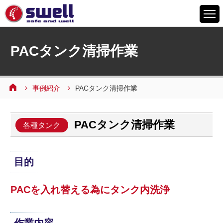
HOME
PACタンク清掃作業
6つの特徴
サービスメニュー
事例紹介
PACタンク清掃作業
設備案内
事例紹介
PACタンク清掃作業
よくあるご質問
各種タンク
会社情報
目的
採用情報
お問い合わせ
PACを入れ替える為にタンク内洗浄
作業内容