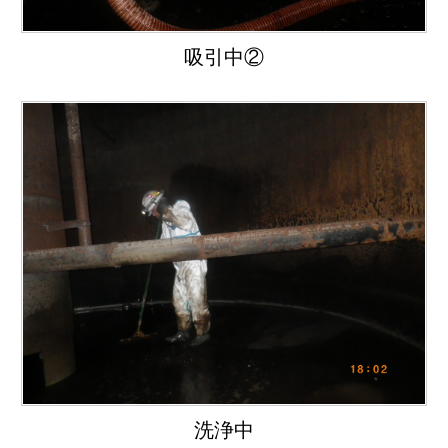
吸引中②
洗浄中