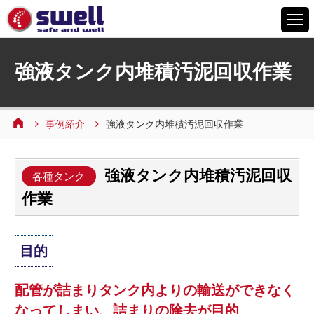
HOME
強液タンク内堆積汚泥回収作業
6つの特徴
サービスメニュー
事例紹介
強液タンク内堆積汚泥回収作業
設備案内
事例紹介
強液タンク内堆積汚泥回収
よくあるご質問
各種タンク
作業
会社情報
採用情報
目的
お問い合わせ
配管が詰まりタンク内よりの輸送ができなく
なってしまい、詰まりの除去が目的