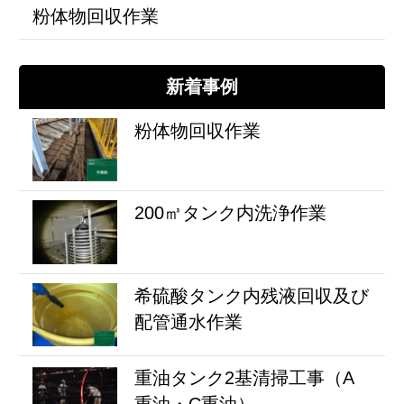
粉体物回収作業
新着事例
粉体物回収作業
200㎥タンク内洗浄作業
希硫酸タンク内残液回収及び
配管通水作業
重油タンク2基清掃工事（A