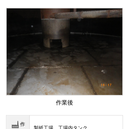
作業後
作
製紙工場 工場内タンク