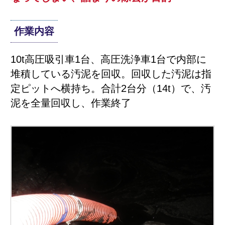
作業内容
10t高圧吸引車1台、高圧洗浄車1台で内部に
堆積している汚泥を回収。回収した汚泥は指
定ピットへ横持ち。合計2台分（14t）で、汚
泥を全量回収し、作業終了