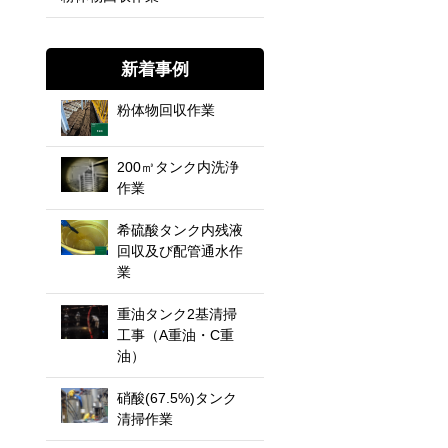
新着事例
粉体物回収作業
200㎥タンク内洗浄
作業
希硫酸タンク内残液
回収及び配管通水作
業
重油タンク2基清掃
工事（A重油・C重
油）
硝酸(67.5%)タンク
清掃作業