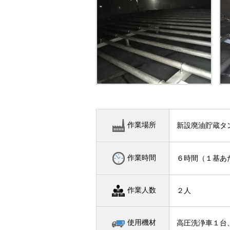
作業場所
新設廃油貯蔵タ
作業時間
６時間（１基あ
作業人数
２人
使用機材
高圧洗浄車１台