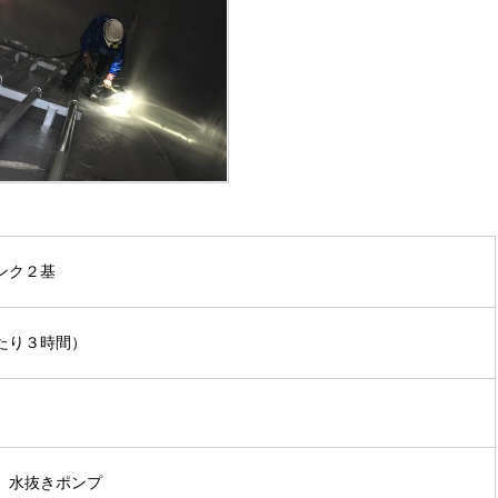
ンク２基
たり３時間）
、水抜きポンプ