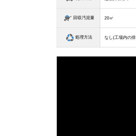
回収汚泥量
20㎥
処理方法
なし(工場内の排