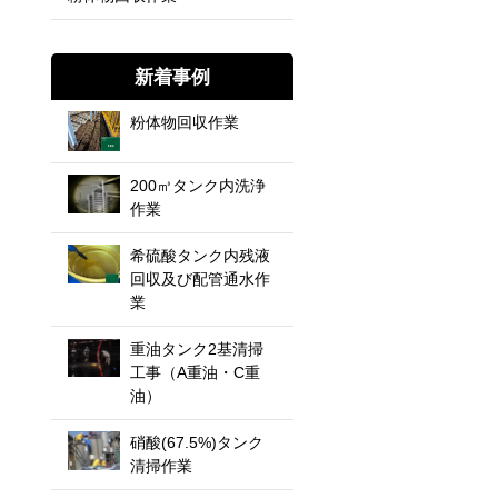
新着事例
粉体物回収作業
200㎥タンク内洗浄
作業
希硫酸タンク内残液
回収及び配管通水作
業
重油タンク2基清掃
工事（A重油・C重
油）
硝酸(67.5%)タンク
清掃作業