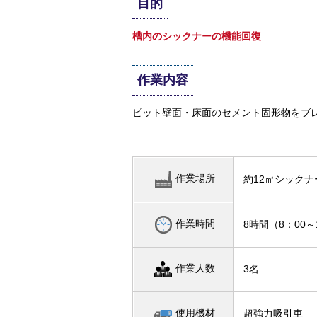
目的
槽内のシックナーの機能回復
作業内容
ピット壁面・床面のセメント固形物をブ
作業場所
約12㎥シック
作業時間
8時間（8：00～
作業人数
3名
使用機材
超強力吸引車