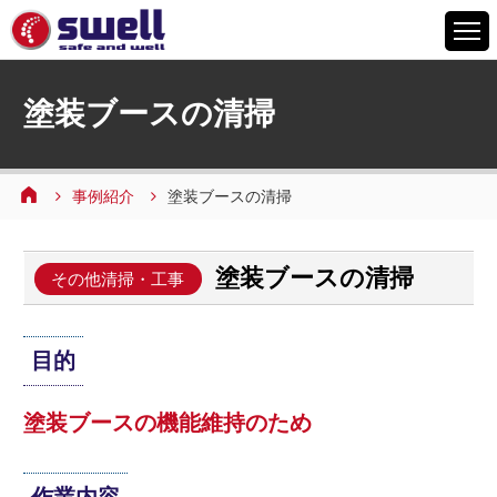
HOME
塗装ブースの清掃
6つの特徴
サービスメニュー
事例紹介
塗装ブースの清掃
設備案内
事例紹介
塗装ブースの清掃
よくあるご質問
その他清掃・工事
会社情報
目的
採用情報
お問い合わせ
塗装ブースの機能維持のため
作業内容