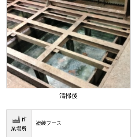
清掃後
作
塗装ブース
業場所