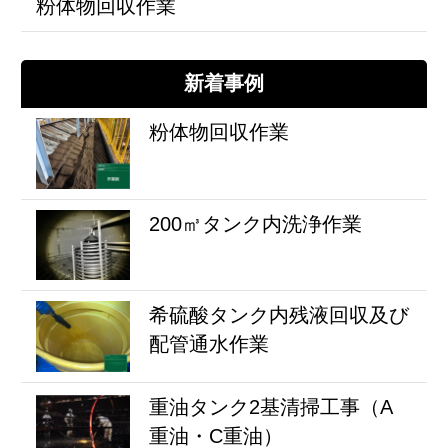
粉体物回収作業
新着事例
粉体物回収作業
200㎥タンク内洗浄作業
希硫酸タンク内残液回収及び
配管通水作業
重油タンク2基清掃工事（A
重油・C重油）