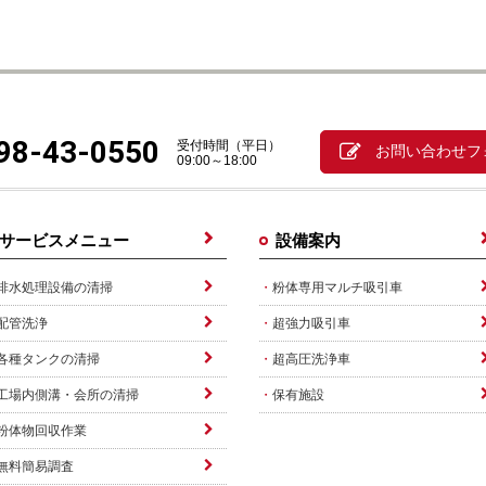
98-43-0550
受付時間（平日）
お問い合わせフ
09:00～18:00
サービスメニュー
設備案内
排水処理設備の清掃
粉体専用マルチ吸引車
配管洗浄
超強力吸引車
各種タンクの清掃
超高圧洗浄車
工場内側溝・会所の清掃
保有施設
粉体物回収作業
無料簡易調査