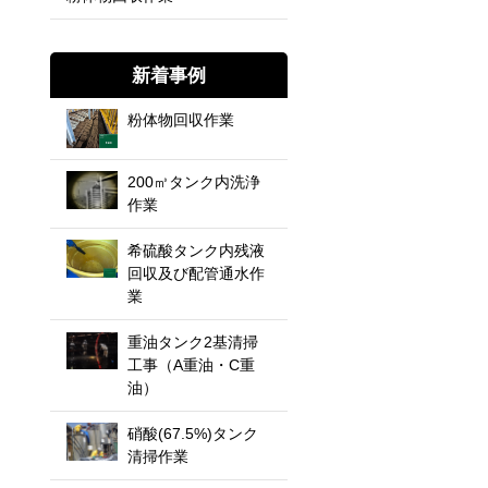
新着事例
粉体物回収作業
200㎥タンク内洗浄
作業
希硫酸タンク内残液
回収及び配管通水作
業
重油タンク2基清掃
工事（A重油・C重
油）
硝酸(67.5%)タンク
清掃作業