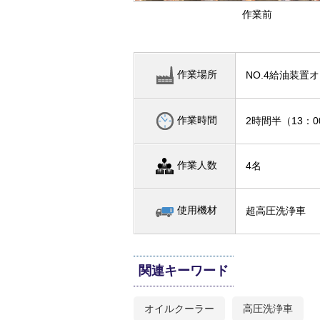
作業前
作業場所
NO.4給油装置
作業時間
2時間半（13：0
作業人数
4名
使用機材
超高圧洗浄車
関連キーワード
オイルクーラー
高圧洗浄車