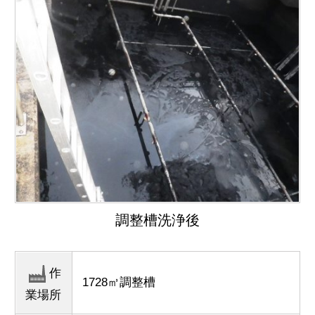
調整槽洗浄後
作
1728㎥調整槽
業場所