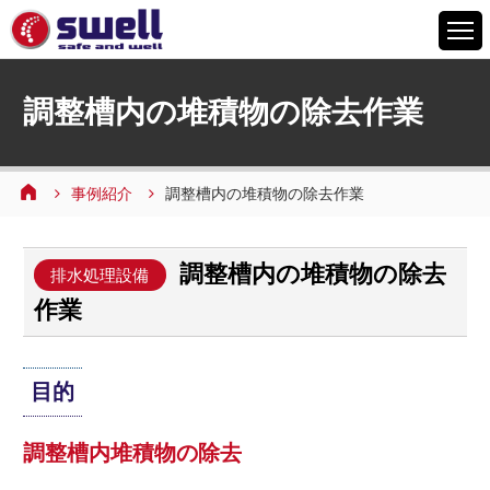
HOME
調整槽内の堆積物の除去作業
6つの特徴
サービスメニュー
事例紹介
調整槽内の堆積物の除去作業
設備案内
事例紹介
調整槽内の堆積物の除去
よくあるご質問
排水処理設備
作業
会社情報
採用情報
目的
お問い合わせ
調整槽内堆積物の除去