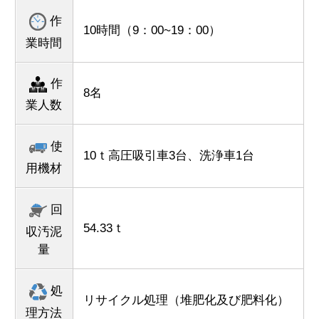
作
10時間（9：00~19：00）
業時間
作
8名
業人数
使
10ｔ高圧吸引車3台、洗浄車1台
用機材
回
54.33ｔ
収汚泥
量
処
リサイクル処理（堆肥化及び肥料化）
理方法