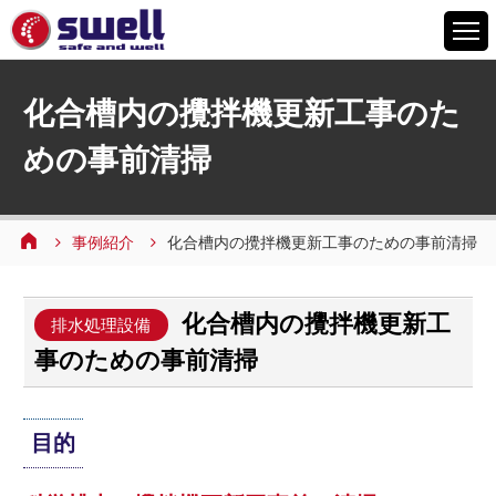
HOME
化合槽内の攪拌機更新工事のた
6つの特徴
めの事前清掃
サービスメニュー
設備案内
事例紹介
事例紹介
化合槽内の攪拌機更新工事のための事前清掃
よくあるご質問
化合槽内の攪拌機更新工
会社情報
排水処理設備
事のための事前清掃
採用情報
お問い合わせ
目的