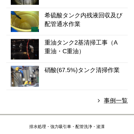
希硫酸タンク内残液回収及び
配管通水作業
重油タンク2基清掃工事（A
重油・C重油）
硝酸(67.5%)タンク清掃作業
事例一覧
排水処理・強力吸引車・配管洗浄・浚渫