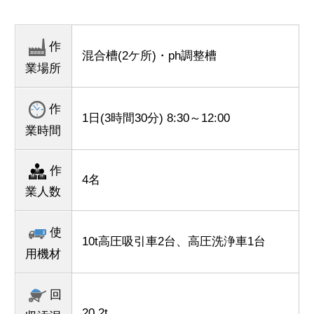
作
混合槽(2ケ所)・ph調整槽
業場所
作
1日(3時間30分) 8:30～12:00
業時間
作
4名
業人数
使
10t高圧吸引車2台、高圧洗浄車1台
用機材
回
20.2t