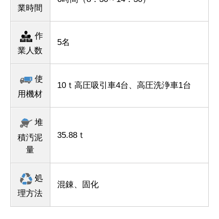
業時間
作
5名
業人数
使
10ｔ高圧吸引車4台、高圧洗浄車1台
用機材
堆
35.88ｔ
積汚泥
量
処
混錬、固化
理方法