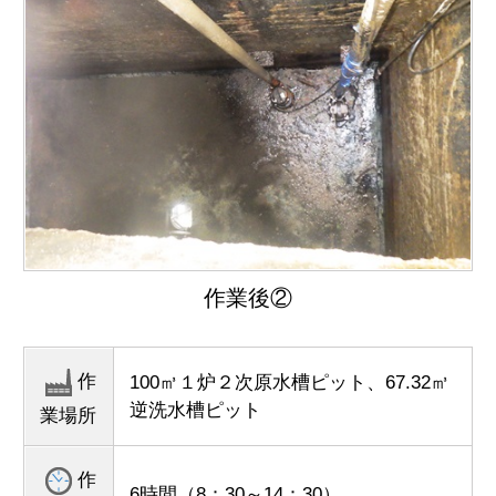
作業後②
作
100㎥１炉２次原水槽ピット、67.32㎥
逆洗水槽ピット
業場所
作
6時間（8：30～14：30）