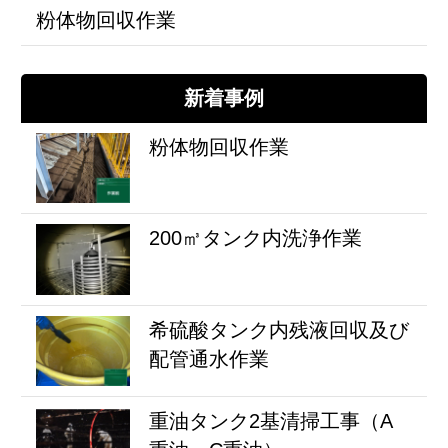
粉体物回収作業
新着事例
粉体物回収作業
200㎥タンク内洗浄作業
希硫酸タンク内残液回収及び
配管通水作業
重油タンク2基清掃工事（A