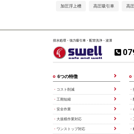
加圧浮上槽
高圧吸引車
高
排水処理・強力吸引車・配管洗浄・浚渫
07
6つの特徴
コスト削減
工期短縮
安全作業
大規模作業対応
ワンストップ対応