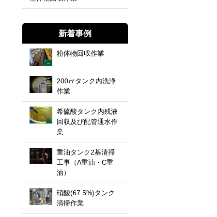
新着事例
粉体物回収作業
200㎥タンク内洗浄
作業
希硫酸タンク内残液
回収及び配管通水作
業
重油タンク2基清掃
工事（A重油・C重
油）
硝酸(67.5%)タンク
清掃作業