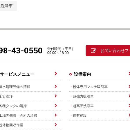
圧洗浄車
98-43-0550
受付時間（平日）
お問い合わせフ
09:00～18:00
サービスメニュー
設備案内
排水処理設備の清掃
粉体専用マルチ吸引車
配管洗浄
超強力吸引車
各種タンクの清掃
超高圧洗浄車
工場内側溝・会所の清掃
保有施設
粉体物回収作業