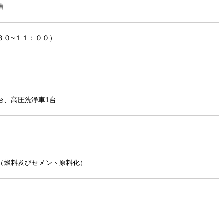
槽
３０~１１：００）
1台、高圧洗浄車1台
（燃料及びセメント原料化）