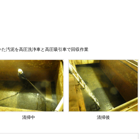
いた汚泥を高圧洗浄車と高圧吸引車で回収作業
清掃中
清掃後