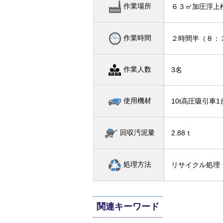
作業場所
６３㎥加圧浮上
作業時間
２時間半（８：
作業人数
3名
使用機材
10t高圧吸引車
回収汚泥量
2.88ｔ
処理方法
リサイクル処理
関連キーワード