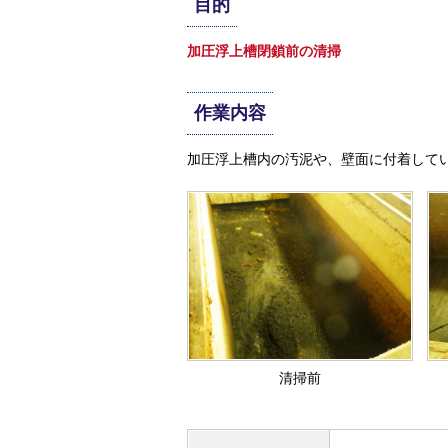
目的
加圧浮上槽閉鎖前の清掃
作業内容
加圧浮上槽内の汚泥や、壁面に付着して
清掃前