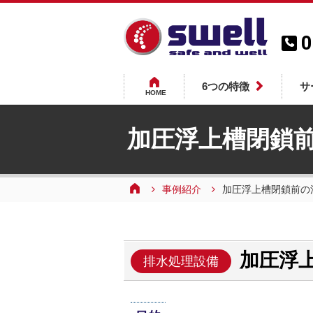
0
6つの特徴
サ
HOME
加圧浮上槽閉鎖
事例紹介
加圧浮上槽閉鎖前の
加圧浮
排水処理設備